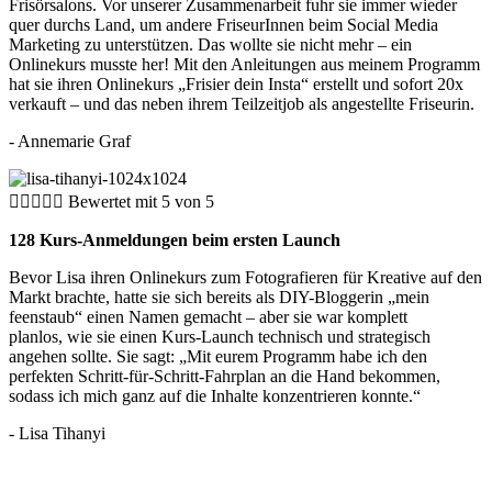
Frisörsalons. Vor unserer Zusammenarbeit fuhr sie immer wieder
quer durchs Land, um andere FriseurInnen beim Social Media
Marketing zu unterstützen. Das wollte sie nicht mehr – ein
Onlinekurs musste her! Mit den Anleitungen aus meinem Programm
hat sie ihren Onlinekurs „Frisier dein Insta“ erstellt und sofort 20x
verkauft – und das neben ihrem Teilzeitjob als angestellte Friseurin.
- Annemarie Graf





Bewertet mit 5 von 5
128 Kurs-Anmeldungen beim ersten Launch
Bevor Lisa ihren Onlinekurs zum Fotografieren für Kreative auf den
Markt brachte, hatte sie sich bereits als DIY-Bloggerin „mein
feenstaub“
einen Namen
gemacht – aber sie war komplett
planlos, wie sie einen Kurs-Launch technisch und strategisch
angehen sollte. Sie sagt: „
Mit eurem Programm habe ich den
perfekten Schritt-für-Schritt-Fahrplan an die Hand bekommen,
sodass ich mich ganz auf die Inhalte konzentrieren konnte.“
- Lisa Tihanyi