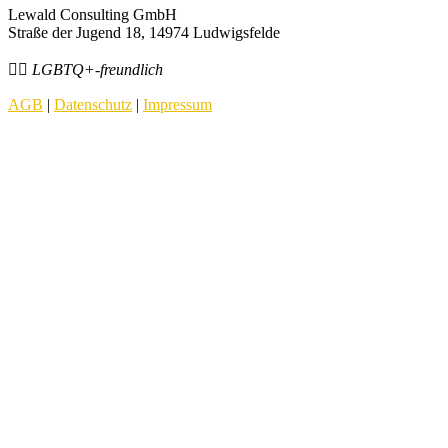
Lewald Consulting GmbH
Straße der Jugend 18, 14974 Ludwigsfelde
🏳️‍🌈 LGBTQ+-freundlich
AGB
|
Datenschutz
|
Impressum
Start
Mentoring
Kurse
Online Business Campus
Minikurse & Co.
Podcast
Blog
Neueste Artikel
Onlinekurse erstellen
Launchen
E-Mail-Liste aufbauen