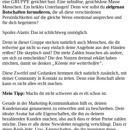
eine
GRUPPE
gerichtet hast. Eine nebulöse, gesichtslose Masse
Menschen. Ein heikles Unterfangen! Denn wie sollst du
zielgenau
Botschaften formulieren,
die all diese verschiedenen
Persönlichkeiten auf die gleiche Weise emotional ansprechen und
für dich begeistern?
Spoiler-Alarm: Das ist schlichtweg unmöglich.
Denn in dieser Gruppe stecken natürlich auch Menschen, die dir
teilweise gar nicht so easy einfach deine Angebote aus den Händen
reißen? Die skeptisch sind? Die mehr Zahlen brauchen als andere,
um sich zu entscheiden? Die den Nutzen dreimal erklärt haben
möchten, damit sie denken
„Könnte mir weiterhelfen“.
Diese Zweifel und Gedanken hemmen dich natürlich zusätzlich, mit
deiner Community in Kontakt zu treten. Denn eine Botschaft allein
kann es nicht allen recht machen.
Mein Tipp:
Machs dir nicht schwerer als es eh schon ist.
Gerade in der Marketing-Kommunikation hilft es, deinen
Kundenavatar genauestens zu entwerfen und zu beschreiben. Dein
idealer Avatar hat
alle
Eigenschaften, die ihn zu deinem
bezahlenden Kunden machen, also auch dass er deine Preise zahlen
möchte. Dass er alle deine Newsletter neugierig verschlingt. Dass er
deine Reels liebt. Usw. Eigenschaften, die ihn begeistert deine