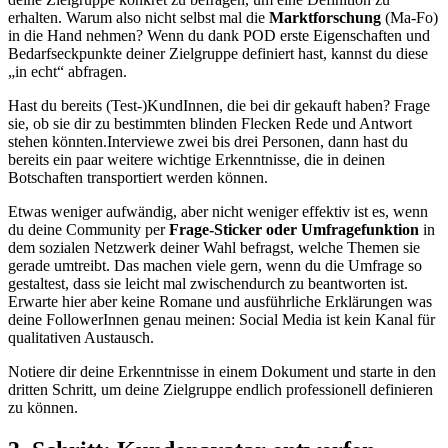
erhalten. Warum also nicht selbst mal die
Marktforschung
(Ma-Fo)
in die Hand nehmen? Wenn du dank POD erste Eigenschaften und
Bedarfseckpunkte deiner Zielgruppe definiert hast, kannst du diese
„in echt“ abfragen.
Hast du bereits (Test-)KundInnen, die bei dir gekauft haben? Frage
sie, ob sie dir zu bestimmten blinden Flecken Rede und Antwort
stehen könnten.Interviewe zwei bis drei Personen, dann hast du
bereits ein paar weitere wichtige Erkenntnisse, die in deinen
Botschaften transportiert werden können.
Etwas weniger aufwändig, aber nicht weniger effektiv ist es, wenn
du deine Community per
Frage-Sticker oder Umfragefunktion
in
dem sozialen Netzwerk deiner Wahl befragst, welche Themen sie
gerade umtreibt. Das machen viele gern, wenn du die Umfrage so
gestaltest, dass sie leicht mal zwischendurch zu beantworten ist.
Erwarte hier aber keine Romane und ausführliche Erklärungen was
deine FollowerInnen genau meinen: Social Media ist kein Kanal für
qualitativen Austausch.
Notiere dir deine Erkenntnisse in einem Dokument und starte in den
dritten Schritt, um deine Zielgruppe endlich professionell definieren
zu können.