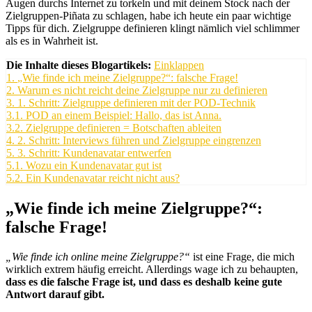
Augen durchs Internet zu torkeln und mit deinem Stock nach der
Zielgruppen-Piñata zu schlagen, habe ich heute ein paar wichtige
Tipps für dich. Zielgruppe definieren klingt nämlich viel schlimmer
als es in Wahrheit ist.
Die Inhalte dieses Blogartikels:
Einklappen
1.
„Wie finde ich meine Zielgruppe?“: falsche Frage!
2.
Warum es nicht reicht deine Zielgruppe nur zu definieren
3.
1. Schritt: Zielgruppe definieren mit der POD-Technik
3.1.
POD an einem Beispiel: Hallo, das ist Anna.
3.2.
Zielgruppe definieren = Botschaften ableiten
4.
2. Schritt: Interviews führen und Zielgruppe eingrenzen
5.
3. Schritt: Kundenavatar entwerfen
5.1.
Wozu ein Kundenavatar gut ist
5.2.
Ein Kundenavatar reicht nicht aus?
„Wie finde ich meine Zielgruppe?“:
falsche Frage!
„Wie finde ich online meine Zielgruppe?“
ist eine Frage, die mich
wirklich extrem häufig erreicht. Allerdings wage ich zu behaupten,
dass es die falsche Frage ist, und dass es deshalb keine gute
Antwort darauf gibt.