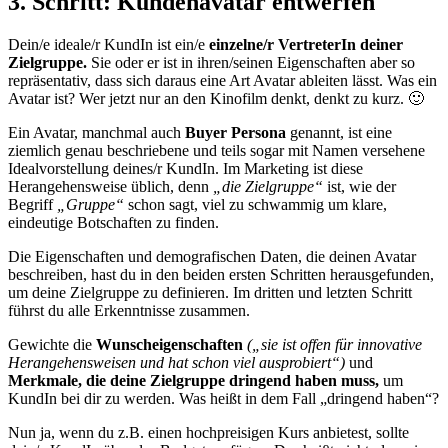
3. Schritt: Kundenavatar entwerfen
Dein/e ideale/r KundIn ist ein/e
einzelne/r VertreterIn deiner
Zielgruppe.
Sie oder er ist in ihren/seinen Eigenschaften aber so
repräsentativ, dass sich daraus eine Art Avatar ableiten lässt. Was ein
Avatar ist? Wer jetzt nur an den Kinofilm denkt, denkt zu kurz. 🙂
Ein Avatar, manchmal auch
Buyer Persona
genannt, ist eine
ziemlich genau beschriebene und teils sogar mit Namen versehene
Idealvorstellung deines/r KundIn. Im Marketing ist diese
Herangehensweise üblich, denn
„die Zielgruppe“
ist, wie der
Begriff
„Gruppe“
schon sagt, viel zu schwammig um klare,
eindeutige Botschaften zu finden.
Die Eigenschaften und demografischen Daten, die deinen Avatar
beschreiben, hast du in den beiden ersten Schritten herausgefunden,
um deine Zielgruppe zu definieren. Im dritten und letzten Schritt
führst du alle Erkenntnisse zusammen.
Gewichte die
Wunscheigenschaften
(„sie ist offen für innovative
Herangehensweisen und hat schon viel ausprobiert“)
und
Merkmale, die deine Zielgruppe dringend haben muss,
um
KundIn bei dir zu werden. Was heißt in dem Fall „dringend haben“?
Nun ja, wenn du z.B. einen hochpreisigen Kurs anbietest, sollte