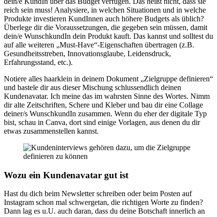
dein/e KundIn über das Budget verfügen. Das heißt nicht, dass sie
reich sein muss! Analysiere, in welchen Situationen und in welche
Produkte investieren KundInnen auch höhere Budgets als üblich?
Überlege dir die Voraussetzungen, die gegeben sein müssen, damit
dein/e WunschkundIn dein Produkt kauft. Das kannst und solltest du
auf alle weiteren „Must-Have“-Eigenschaften übertragen (z.B.
Gesundheitsstreben, Innovationsglaube, Leidensdruck,
Erfahrungsstand, etc.).
Notiere alles haarklein in deinem Dokument „Zielgruppe definieren“
und bastele dir aus dieser Mischung schlussendlich deinen
Kundenavatar. Ich meine das im wahrsten Sinne des Wortes. Nimm
dir alte Zeitschriften, Schere und Kleber und bau dir eine Collage
deiner/s WunschkundIn zusammen. Wenn du eher der digitale Typ
bist, schau in Canva, dort sind einige Vorlagen, aus denen du dir
etwas zusammenstellen kannst.
Wozu ein Kundenavatar gut ist
Hast du dich beim Newsletter schreiben oder beim Posten auf
Instagram schon mal schwergetan, die richtigen Worte zu finden?
Dann lag es u.U. auch daran, dass du deine Botschaft innerlich an