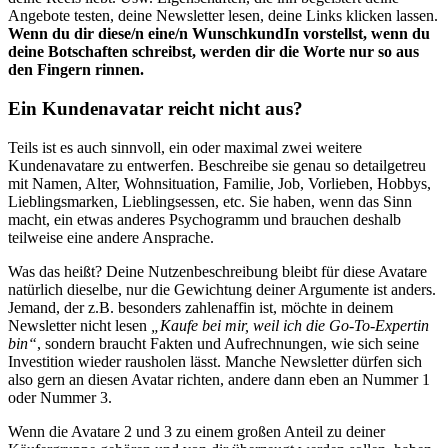
Angebote testen, deine Newsletter lesen, deine Links klicken lassen.
Wenn du dir diese/n eine/n WunschkundIn vorstellst, wenn du
deine Botschaften schreibst, werden dir die Worte nur so aus
den Fingern rinnen.
Ein Kundenavatar reicht nicht aus?
Teils ist es auch sinnvoll, ein oder maximal zwei weitere
Kundenavatare zu entwerfen. Beschreibe sie genau so detailgetreu
mit Namen, Alter, Wohnsituation, Familie, Job, Vorlieben, Hobbys,
Lieblingsmarken, Lieblingsessen, etc. Sie haben, wenn das Sinn
macht, ein etwas anderes Psychogramm und brauchen deshalb
teilweise eine andere Ansprache.
Was das heißt? Deine Nutzenbeschreibung bleibt für diese Avatare
natürlich dieselbe, nur die Gewichtung deiner Argumente ist anders.
Jemand, der z.B. besonders zahlenaffin ist, möchte in deinem
Newsletter nicht lesen
„Kaufe bei mir, weil ich die Go-To-Expertin
bin“
, sondern braucht Fakten und Aufrechnungen, wie sich seine
Investition wieder rausholen lässt. Manche Newsletter dürfen sich
also gern an diesen Avatar richten, andere dann eben an Nummer 1
oder Nummer 3.
Wenn die Avatare 2 und 3 zu einem großen Anteil zu deiner